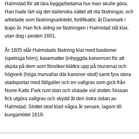
Halmstad för att lära byggarbetarna hur man skulle göra.
Han hade lärt sig det italienska sättet att rita fästningar, och
arbetade som fästningsarkitekt, fortifikatör, åt Danmark i
tjugo år. Han fick aldrig se fästningen i Halmstad stå klar,
utan dog i pesten 1601.
År 1605 står Halmstads fästning klar med bastioner
(spetsiga hörn), kasematter (inbyggda kanonrum för att
skjuta på dem som försöker klättra upp på murarna) och
högverk (höga murvallar där kanoner stod) samt fyra stora
stadsportar med fällgaller och en vallgrav som gick från
Norre Katts Park runt stan och slutade vid slottet. Nissan
fick utgöra vallgrav och skydd åt den östra sidan av
Halmstad. Slottet stod klart några år senare, lagom till
kungamötet 1619.