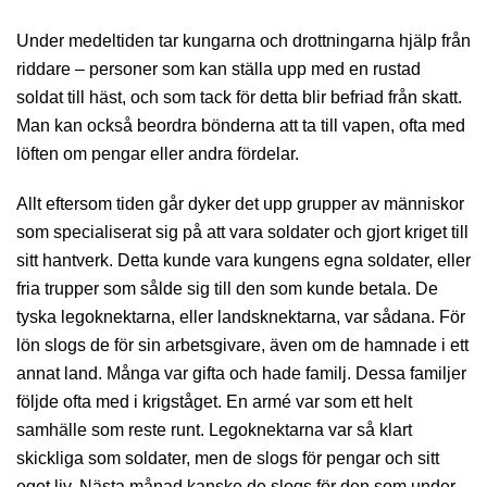
Under medeltiden tar kungarna och drottningarna hjälp från
riddare – personer som kan ställa upp med en rustad
soldat till häst, och som tack för detta blir befriad från skatt.
Man kan också beordra bönderna att ta till vapen, ofta med
löften om pengar eller andra fördelar.
Allt eftersom tiden går dyker det upp grupper av människor
som specialiserat sig på att vara soldater och gjort kriget till
sitt hantverk. Detta kunde vara kungens egna soldater, eller
fria trupper som sålde sig till den som kunde betala. De
tyska legoknektarna, eller landsknektarna, var sådana. För
lön slogs de för sin arbetsgivare, även om de hamnade i ett
annat land. Många var gifta och hade familj. Dessa familjer
följde ofta med i krigståget. En armé var som ett helt
samhälle som reste runt. Legoknektarna var så klart
skickliga som soldater, men de slogs för pengar och sitt
eget liv. Nästa månad kanske de slogs för den som under