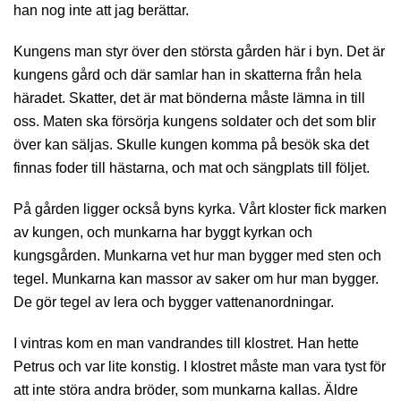
han nog inte att jag berättar.
Kungens man styr över den största gården här i byn. Det är
kungens gård och där samlar han in skatterna från hela
häradet. Skatter, det är mat bönderna måste lämna in till
oss. Maten ska försörja kungens soldater och det som blir
över kan säljas. Skulle kungen komma på besök ska det
finnas foder till hästarna, och mat och sängplats till följet.
På gården ligger också byns kyrka. Vårt kloster fick marken
av kungen, och munkarna har byggt kyrkan och
kungsgården. Munkarna vet hur man bygger med sten och
tegel. Munkarna kan massor av saker om hur man bygger.
De gör tegel av lera och bygger vattenanordningar.
I vintras kom en man vandrandes till klostret. Han hette
Petrus och var lite konstig. I klostret måste man vara tyst för
att inte störa andra bröder, som munkarna kallas. Äldre