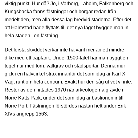
viktig punkt. Hur då? Jo, i Varberg, Laholm, Falkenberg och
Kungsbacka fanns fästningar och borgar redan från
medeltiden, men alla dessa låg bredvid städerna. Efter det
att Halmstad hade flyttats till det nya läget byggde man in
hela staden i en fästning.
Det första skyddet verkar inte ha varit mer än ett mindre
dike med ett träplank. Under 1500-talet har man byggt en
tegelmur med torn, vallgrav och stadsportar. Denna mur
gick i en halvcirkel strax innanför det som idag är Karl XI
Väg, runt om hela centrum. Exakt hur den såg ut vet vi inte.
Rester av den hittades 1970 när arkeologerna grävde i
Norre Katts Park, under det som idag är bastionen intill
Norre Port. Fästningen förstördes nästan helt under Erik
XIVs angrepp 1563.